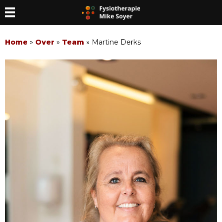
Home
»
Over
»
Team
»
Martine Derks