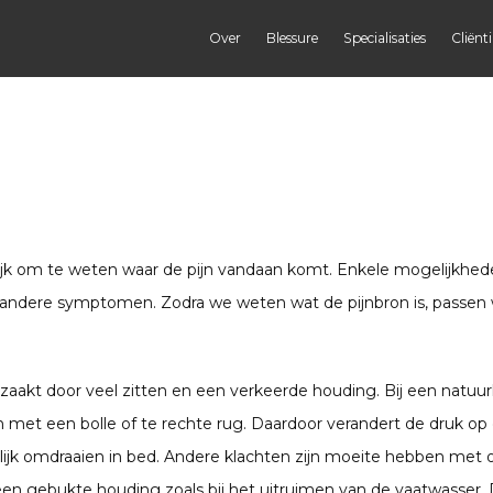
Over
Blessure
Specialisaties
Cliënt
jk om te weten waar de pijn vandaan komt. Enkele mogelijkheden 
er andere symptomen. Zodra we weten wat de pijnbron is, passen
zaakt door veel zitten en een verkeerde houding. Bij een natuurl
n met een bolle of te rechte rug. Daardoor verandert de druk o
ijk omdraaien in bed. Andere klachten zijn moeite hebben met op
 een gebukte houding zoals bij het uitruimen van de vaatwasser. D