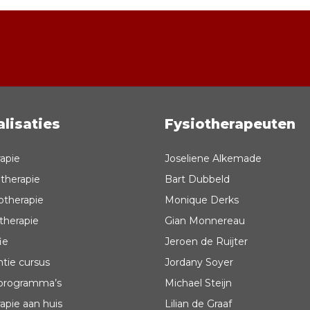
alisaties
Fysiotherapeuten
rapie
Joseliene Alkemade
therapie
Bart Dubbeld
otherapie
Monique Derks
herapie
Gian Monnereau
ie
Jeroen de Ruijter
ntie cursus
Jordany Soyer
rogramma’s
Michael Steijn
apie aan huis
Lilian de Graaf