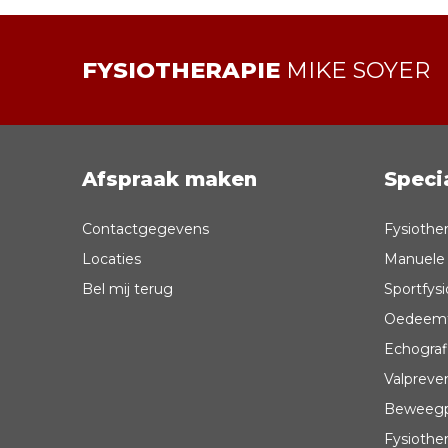
FYSIOTHERAPIE
MIKE SOYER
Afspraak maken
Speci
Contactgegevens
Fysiothe
Locaties
Manuele 
Bel mij terug
Sportfysi
Oedeemt
Echograf
Valpreve
Beweegp
Fysiother