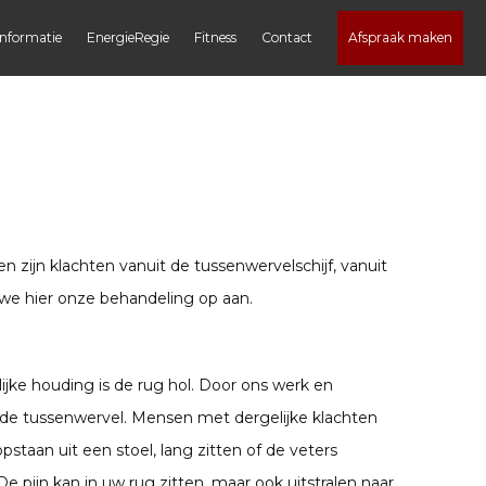
informatie
EnergieRegie
Fitness
Contact
Afspraak maken
zijn klachten vanuit de tussenwervelschijf, vanuit
 we hier onze behandeling op aan.
ijke houding is de rug hol. Door ons werk en
p de tussenwervel. Mensen met dergelijke klachten
staan uit een stoel, lang zitten of de veters
e pijn kan in uw rug zitten, maar ook uitstralen naar