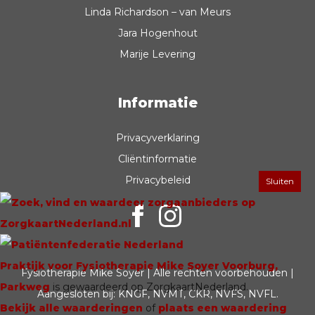
Linda Richardson – van Meurs
Jara Hogenhout
Marije Levering
Informatie
Privacyverklaring
Cliëntinformatie
Privacybeleid
Sluiten
Praktijk voor Fysiotherapie Mike Soyer Voorburg,
Fysiotherapie Mike Soyer | Alle rechten voorbehouden |
Parkweg
is gewaardeerd op ZorgkaartNederland.
Aangesloten bij:
KNGF
,
NVMT
,
CKR
,
NVFS
,
NVFL
.
Bekijk alle waarderingen
of
plaats een waardering