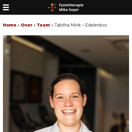
Home
»
Over
»
Team
»
Tabitha Mink – Edelenbos